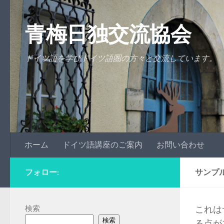
コンテンツへスキップ
青梅日独交流協会
ドイツ語を学びドイツ語圏の方々と交流しています。
ホーム
ドイツ語講座のご案内
お問い合わせ
フォロー:
サンプ
検索
これは
検索
る点が